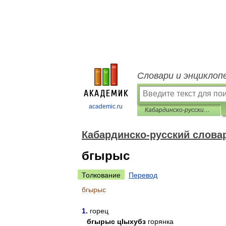
Словари и энциклоп
academic.ru
Кабардинско-русский словарь
Кабардинско-русский слова
бгырыс
Толкование
Перевод
бгырыс
1
.
горец
бгырыс
цIыхубз
горянка