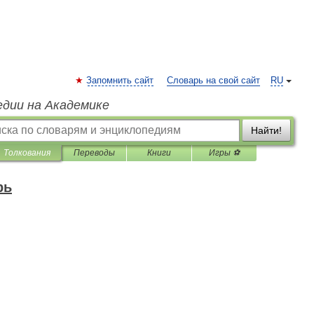
Запомнить сайт
Словарь на свой сайт
RU
едии на Академике
Найти!
Толкования
Переводы
Книги
Игры ⚽
рь