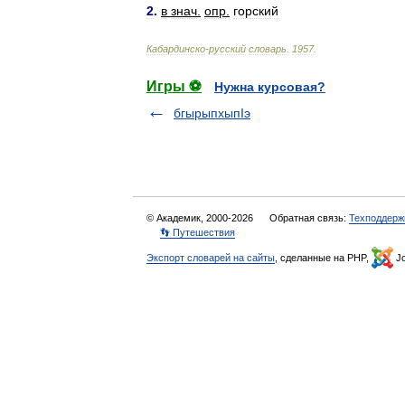
2
.
в
знач
.
опр
.
горский
Кабардинско
-
русский
словарь
.
1957
.
Игры ⚽
Нужна курсовая?
бгырыпхыпIэ
© Академик, 2000-2026
Обратная связь:
Техподдерж
👣 Путешествия
Экспорт словарей на сайты
, сделанные на PHP,
Jo