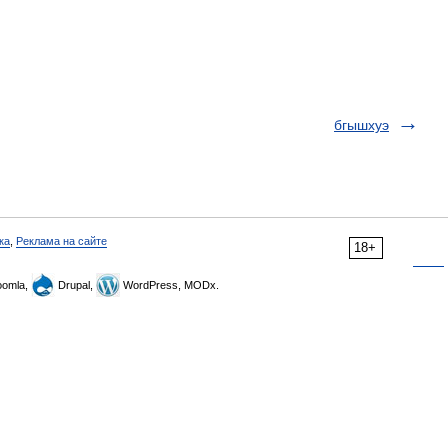
бгышхуэ
ка
,
Реклама на сайте
18+
omla,
Drupal,
WordPress, MODx.